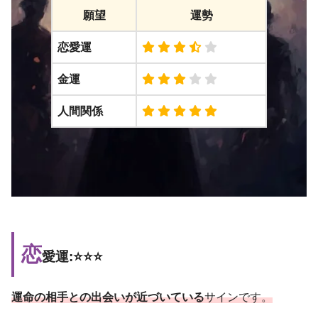
願望
運勢
恋愛運
金運
人間関係
恋
愛運:⭐️⭐️⭐️
運命の相手との出会いが近づいている
サインです。