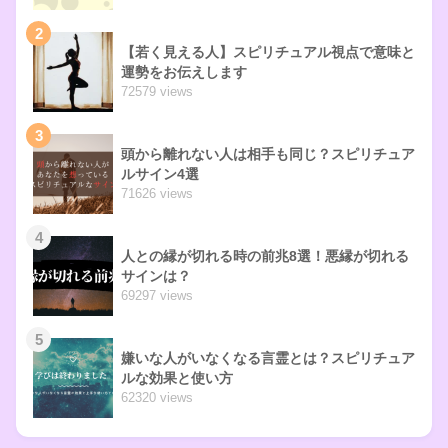
2
【若く見える人】スピリチュアル視点で意味と
運勢をお伝えします
72579 views
3
頭から離れない人は相手も同じ？スピリチュア
ルサイン4選
71626 views
4
人との縁が切れる時の前兆8選！悪縁が切れる
サインは？
69297 views
5
嫌いな人がいなくなる言霊とは？スピリチュア
ルな効果と使い方
62320 views