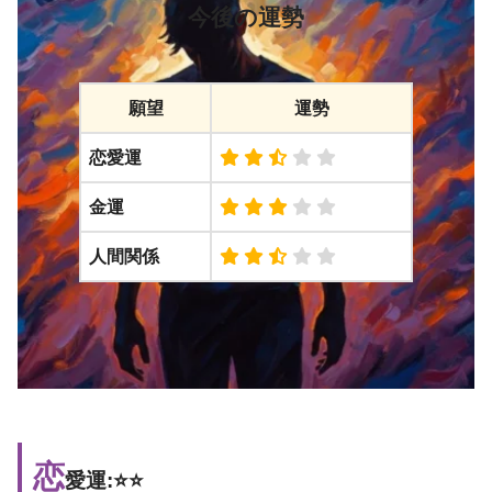
今後の運勢
願望
運勢
恋愛運
金運
人間関係
恋
愛運:⭐️⭐️