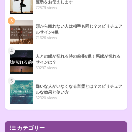
運勢をお伝えします
72579 views
3
頭から離れない人は相手も同じ？スピリチュア
ルサイン4選
71626 views
4
人との縁が切れる時の前兆8選！悪縁が切れる
サインは？
69297 views
5
嫌いな人がいなくなる言霊とは？スピリチュア
ルな効果と使い方
62320 views
カテゴリー