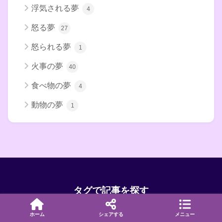
浮気される夢
4
怒る夢
27
怒られる夢
1
火事の夢
40
食べ物の夢
4
動物の夢
1
タグで記事を探す
ホーム
シェアする
メニュー