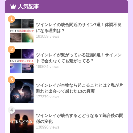
人気記事
1
ツインレイの統合間近のサイン7選！体調不良
になる理由は？
183059 views
2
ツインレイが繋がっている証拠8選！サイレン
トで会えなくても繋がってる？
180624 views
3
ツインレイが本物なら起こることとは？私が片
割れと出会って感じた13の真実
177379 views
4
ツインレイが統合するとどうなる？統合後の関
係の変化
138996 views